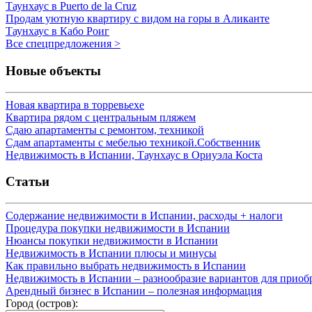
Таунхаус в Puerto de la Cruz
Продам уютную квартиру с видом на горы в Аликанте
Таунхаус в Кабо Роиг
Все спецпредложения >
Новые объекты
Новая квартира в торревьехе
Квартира рядом с центральным пляжем
Сдаю апартаменты с ремонтом, техникой
Сдам апартаменты с мебелью техникой.Собственник
Недвижимость в Испании, Таунхаус в Ориуэла Коста
Статьи
Содержание недвижимости в Испании, расходы + налоги
Процедура покупки недвижимости в Испании
Нюансы покупки недвижимости в Испании
Недвижимость в Испании плюсы и минусы
Как правильно выбрать недвижимость в Испании
Недвижимость в Испании – разнообразие вариантов для приоб
Арендный бизнес в Испании – полезная информация
Город (остров):