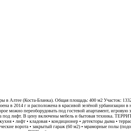
ы в Алтее (Коста-Бланка). Общая площадь: 400 м2 Участок: 1332
ена в 2014 г и расположена в красивой зелёной урбанизации в 
орое можно переоборудовать под гостевой апартамент, игровую 
 под лифт. В цену включены мебель и бытовая техника. ТЕРРИТО
ухня • лифт • кладовая • кондиционер • детекторы дыма • террас
ические ворота • закрытый гараж (60 м2) • мраморные полы (по