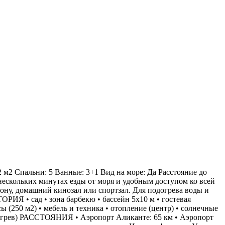
 м2 Спальни: 5 Ванные: 3+1 Вид на море: Да Расстояние до
нескольких минутах езды от моря и удобным доступом ко всей
зону, домашний кинозал или спортзал. Для подогрева воды и
РИЯ • сад • зона барбекю • бассейн 5х10 м • гостевая
ы (250 м2) • мебель и техника • отопление (центр) • солнечные
догрев) РАССТОЯНИЯ • Аэропорт Аликанте: 65 км • Аэропорт