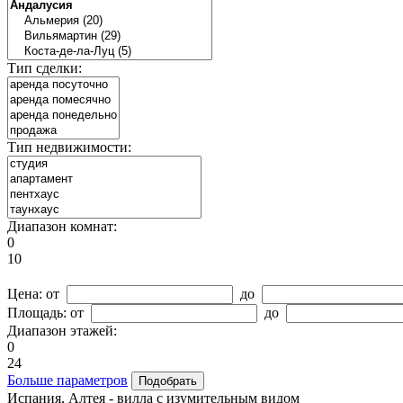
Тип сделки:
Тип недвижимости:
Диапазон комнат:
0
10
Цена:
от
до
Площадь:
от
до
Диапазон этажей:
0
24
Больше параметров
Испания, Алтея - вилла с изумительным видом