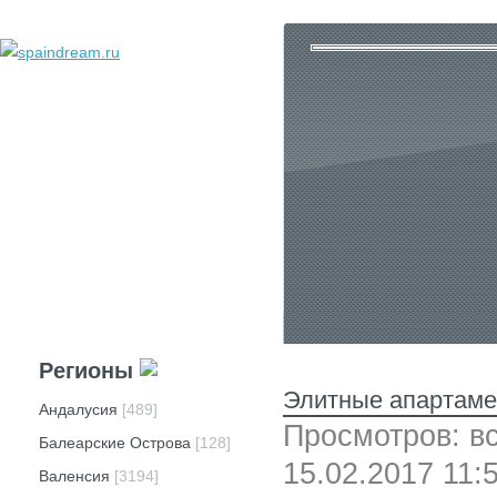
добавить объявление
личный кабинет
техподдержка
реклама
вопросы и ответы
Регионы
Элитные апартамен
Андалусия
[489]
Просмотров: вс
Балеарские Острова
[128]
15.02.2017 11:
Валенсия
[3194]