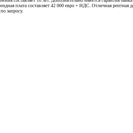
олнения составляет 10 лет. Дополнительно имеется гарантия бан
ендная плата составляет 42 000 евро + НДС. Отличная рентная 
по запросу.