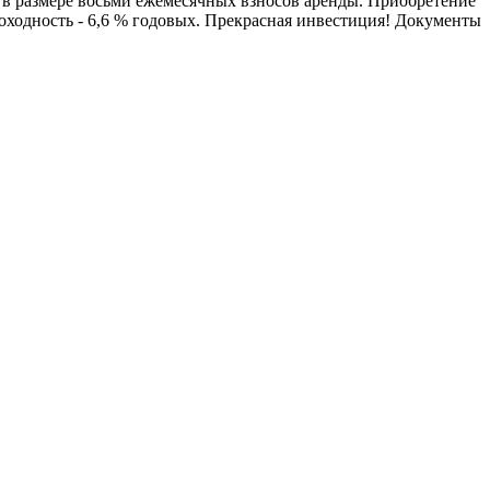
ка в размере восьми ежемесячных взносов аренды. Приобретение
доходность - 6,6 % годовых. Прекрасная инвестиция! Документы