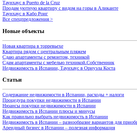
Таунхаус в Puerto de la Cruz
Продам уютную квартиру с видом на горы в Аликанте
Таунхаус в Кабо Роиг
Все спецпредложения >
Новые объекты
Новая квартира в торревьехе
Квартира рядом с центральным пляжем
Сдаю апартаменты с ремонтом, техникой
Сдам апартаменты с мебелью техникой.Собственник
Недвижимость в Испании, Таунхаус в Ориуэла Коста
Статьи
Содержание недвижимости в Испании, расходы + налоги
Процедура покупки недвижимости в Испании
Нюансы покупки недвижимости в Испании
Недвижимость в Испании плюсы и минусы
Как правильно выбрать недвижимость в Испании
Недвижимость в Испании – разнообразие вариантов для приоб
Арендный бизнес в Испании – полезная информация