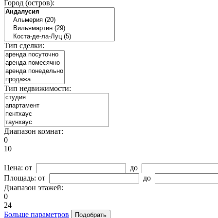
Город (остров):
Тип сделки:
Тип недвижимости:
Диапазон комнат:
0
10
Цена:
от
до
Площадь:
от
до
Диапазон этажей:
0
24
Больше параметров