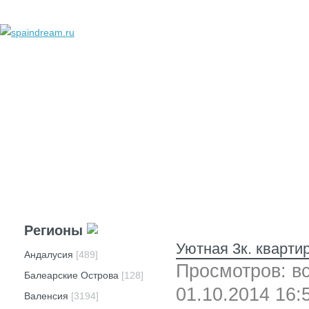
добавить объявление
личный кабинет
техподдержка
реклама
вопросы и ответы
Регионы
Уютная​ 3к. кварт
Андалусия
[489]
Просмотров: вс
Балеарские Острова
[128]
01.10.2014 16:
Валенсия
[3194]