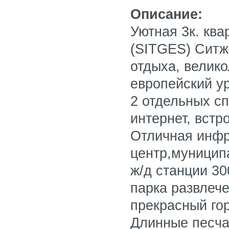
Описание:
Уютная​ 3к. кв
(SITGES) Ситж
отдыха, велико
европейский ур
2 отдельных сп
интернет, встр
Отличная инфр
центр,муницип
ж/д станции 30
паркa развлече
прекрасный гор
Длинные песча