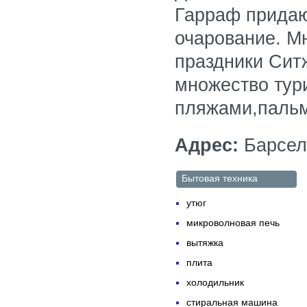
Гарраф придаю
очарование. M
праздники Сит
множество тур
пляжами,паль
Адрес:
Барсело
Бытовая техника
утюг
микроволновая печь
вытяжка
плита
холодильник
стиральная машина