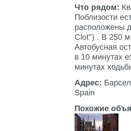
Что рядом:
Кв
Поблизости ест
расположены две
Clot") . В 250
Автобусная ос
в 10 минутах е
минутах ходьбы
Адрес:
Барселон
Spain
Похожие объя