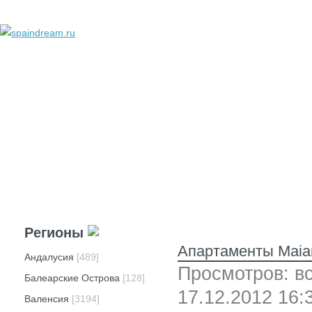
добавить объявление
личный кабинет
техподдержка
реклама
вопросы и ответы
Регионы
Апартаменты Maia
Андалусия
[489]
Просмотров: вс
Балеарские Острова
[128]
17.12.2012 16:
Валенсия
[3194]