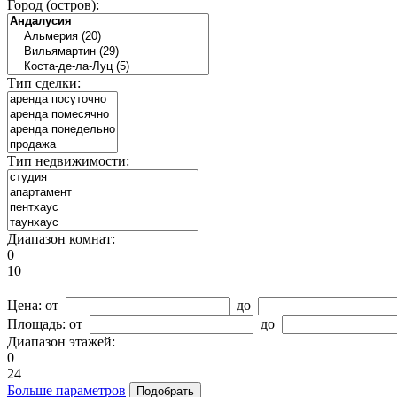
Город (остров):
Тип сделки:
Тип недвижимости:
Диапазон комнат:
0
10
Цена:
от
до
Площадь:
от
до
Диапазон этажей:
0
24
Больше параметров