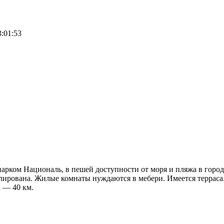
3:01:53
 парком Националь, в пешей доступности от моря и пляжа в горо
лирована. Жилые комнаты нуждаются в мебери. Имеется терраса.
а — 40 км.