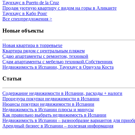
Таунхаус в Puerto de la Cruz
Продам уютную квартиру с видом на горы в Аликанте
Таунхаус в Кабо Роиг
Все спецпредложения >
Новые объекты
Новая квартира в торревьехе
Квартира рядом с центральным пляжем
Сдаю апартаменты с ремонтом, техникой
Сдам апартаменты с мебелью техникой.Собственник
Недвижимость в Испании, Таунхаус в Ориуэла Коста
Статьи
Содержание недвижимости в Испании, расходы + налоги
Процедура покупки недвижимости в Испании
Нюансы покупки недвижимости в Испании
Недвижимость в Испании плюсы и минусы
Как правильно выбрать недвижимость в Испании
Недвижимость в Испании – разнообразие вариантов для приоб
Арендный бизнес в Испании – полезная информация