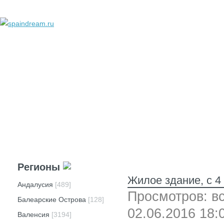
добавить объявление
личный кабинет
техподдержка
реклама
вопросы и ответы
Регионы
Жилое здание, с 4
Андалусия
[489]
Просмотров: вс
Балеарские Острова
[128]
02.06.2016 18:
Валенсия
[3194]