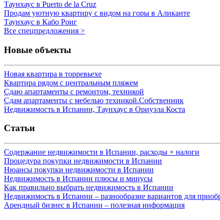
Таунхаус в Puerto de la Cruz
Продам уютную квартиру с видом на горы в Аликанте
Таунхаус в Кабо Роиг
Все спецпредложения >
Новые объекты
Новая квартира в торревьехе
Квартира рядом с центральным пляжем
Сдаю апартаменты с ремонтом, техникой
Сдам апартаменты с мебелью техникой.Собственник
Недвижимость в Испании, Таунхаус в Ориуэла Коста
Статьи
Содержание недвижимости в Испании, расходы + налоги
Процедура покупки недвижимости в Испании
Нюансы покупки недвижимости в Испании
Недвижимость в Испании плюсы и минусы
Как правильно выбрать недвижимость в Испании
Недвижимость в Испании – разнообразие вариантов для приоб
Арендный бизнес в Испании – полезная информация