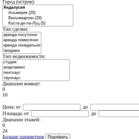
Город (остров):
Тип сделки:
Тип недвижимости:
Диапазон комнат:
0
10
Цена:
от
до
Площадь:
от
до
Диапазон этажей:
0
24
Больше параметров