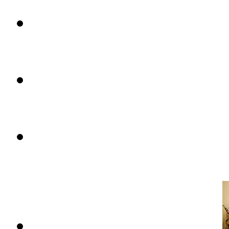
Цена: 119 тыс. евро.
Новые апартаменты в Пилар де
Цена: 132 тыс. евро.
Пентхаус в Пилар де ла Орадад
Цена: 129 тыс. 900 евро.
Пентхаус рядом с пляжем El C
Цена: 49 тыс. 900 евро.