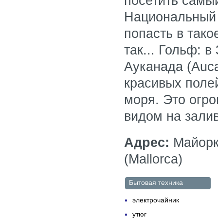
посетить самы
Национальный п
попасть в тако
так... Гольф: 
Ауканада (Auc
красивых поле
моря. Это огр
видом на зали
Адрес:
Майорка
(Mallorca)
Бытовая техника
электрочайник
утюг