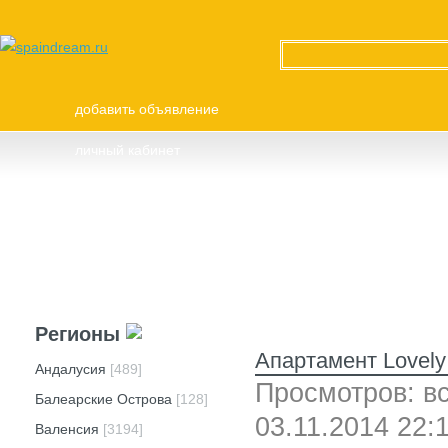
добавить объявление
личный кабинет
техподдержка
реклама
вопросы и ответы
Регионы
Апартамент Lovely
Андалусия
[489]
Просмотров: вс
Балеарские Острова
[128]
03.11.2014 22:
Валенсия
[3194]