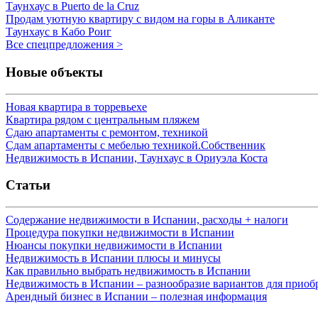
Таунхаус в Puerto de la Cruz
Продам уютную квартиру с видом на горы в Аликанте
Таунхаус в Кабо Роиг
Все спецпредложения >
Новые объекты
Новая квартира в торревьехе
Квартира рядом с центральным пляжем
Сдаю апартаменты с ремонтом, техникой
Сдам апартаменты с мебелью техникой.Собственник
Недвижимость в Испании, Таунхаус в Ориуэла Коста
Статьи
Содержание недвижимости в Испании, расходы + налоги
Процедура покупки недвижимости в Испании
Нюансы покупки недвижимости в Испании
Недвижимость в Испании плюсы и минусы
Как правильно выбрать недвижимость в Испании
Недвижимость в Испании – разнообразие вариантов для приоб
Арендный бизнес в Испании – полезная информация