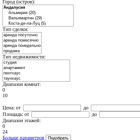
Город (остров):
Тип сделки:
Тип недвижимости:
Диапазон комнат:
0
10
Цена:
от
до
Площадь:
от
до
Диапазон этажей:
0
24
Больше параметров