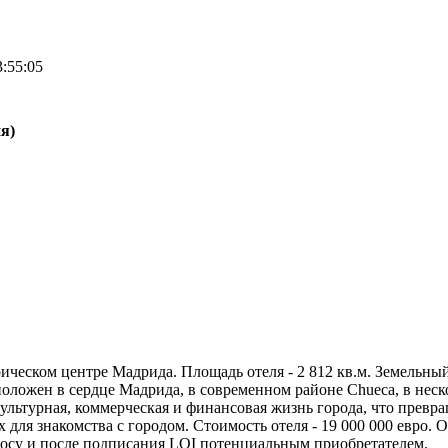
3:55:05
я)
рическом центре Мадрида. Площадь отеля - 2 812 кв.м. Земельны
сположен в сердце Мадрида, в современном районе Chueca, в неск
культурная, коммерческая и финансовая жизнь города, что превр
 для знакомства с городом. Стоимость отеля - 19 000 000 евро.
росу и после подписания LOI потенциальным приобретателем.