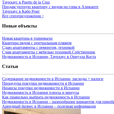
Таунхаус в Puerto de la Cruz
Продам уютную квартиру с видом на горы в Аликанте
Таунхаус в Кабо Роиг
Все спецпредложения >
Новые объекты
Новая квартира в торревьехе
Квартира рядом с центральным пляжем
Сдаю апартаменты с ремонтом, техникой
Сдам апартаменты с мебелью техникой.Собственник
Недвижимость в Испании, Таунхаус в Ориуэла Коста
Статьи
Содержание недвижимости в Испании, расходы + налоги
Процедура покупки недвижимости в Испании
Нюансы покупки недвижимости в Испании
Недвижимость в Испании плюсы и минусы
Как правильно выбрать недвижимость в Испании
Недвижимость в Испании – разнообразие вариантов для приоб
Арендный бизнес в Испании – полезная информация
Город (остров):