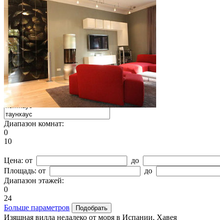
Тип сделки:
Тип недвижимости:
Диапазон комнат:
0
10
Цена:
от
до
Площадь:
от
до
Диапазон этажей:
0
24
Больше параметров
Изящная вилла недалеко от моря в Испании, Хавея