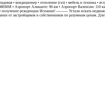
ладовая • кондиционер • отопление (газ) • мебель и техника • 
ОЯНИЯ • Аэропорт Аликанте: 90 км • Аэропорт Валенсии: 110 
 получение резиденции Испании! ---------- Устали искать недви
нии от застройщиков и собственников по разумным ценам. Длит