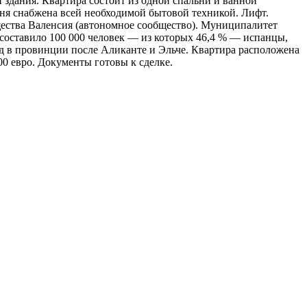
и здания. Квартира состоит из одной спальни и ванной
хня снабжена всей необходимой бытовой техникой. Лифт.
ества Валенсия (автономное сообщество). Муниципалитет
а составило 100 000 человек — из которых 46,4 % — испанцы,
д в провинции после Аликанте и Эльче. Квартира расположена
00 евро. Документы готовы к сделке.