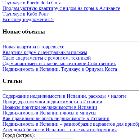
Таунхаус в Puerto de la Cruz
Продам уютную квартиру с видом на горы в Аликанте
Таунхаус в Кабо Роиг
Все спецпредложения >
Новые объекты
Новая квартира в торревьехе
Квартира рядом с центральным пляжем
Сдаю апартаменты с ремонтом, техникой
Сдам апартаменты с мебелью техникой.Собственник
Недвижимость в Испании, Таунхаус в Ориуэла Коста
Статьи
Содержание недвижимости в Испании, расходы + налоги
Процедура покупки недвижимости в Испании
Нюансы покупки недвижимости в Испании
Недвижимость в Испании плюсы и минусы
Как правильно выбрать недвижимость в Испании
Недвижимость в Испании – разнообразие вариантов для приоб
Арендный бизнес в Испании – полезная информация
Город (остров):