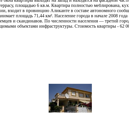
е окна квартиры выходят на запад и находятся на фасадной част
террасу, площадью 6 кв.м. Квартира полностью меблирована, ку
ии, входит в провинцию Аликанте в составе автономного сообщ
Занимает площадь 71,44 км². Население города в начале 2008 год
емцев и скандинавов. По численности населения — третий горо
ходимыми объектами инфраструктуры. Стоимость квартиры - 62 0