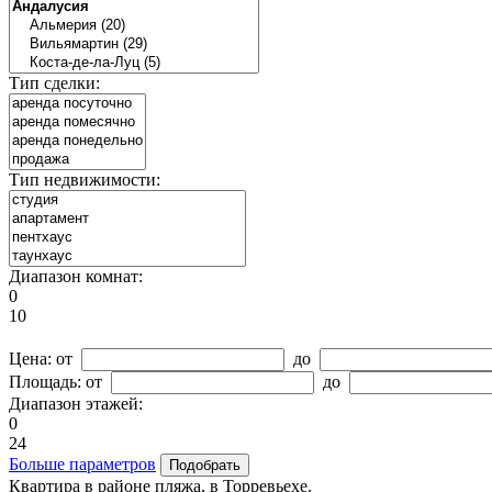
Тип сделки:
Тип недвижимости:
Диапазон комнат:
0
10
Цена:
от
до
Площадь:
от
до
Диапазон этажей:
0
24
Больше параметров
Квартира в районе пляжа, в Торревьехе.