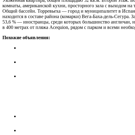
Ухоженная квартира, общей площадью 52 кв.м. Второй этаж. Вс
комнаты, американской кухни, просторного зала с выходом на 
Общий бассейн. Торревьеха — город и муниципалитет в Испан
находится в составе района (комарки) Вега-Баха-дель-Сегура. 
53,6 % — иностранцы, среди которых большинство англичан, н
в 400 метрах от пляжа Acequion, рядом с парком и всеми необ
Похожие объявления:
Апартаменты в Торревьехе
Цена: 97 тыс. 900 евро.
Квартира в Торревьехе
Цена: 86 тыс. 900 евро.
Апартаменты в Торревьехе
Цена: 84 тыс. 700 евро.
Квартира в Торревьехе
Цена: 84 тыс. 700 евро.
Апартаменты в Торревьехе