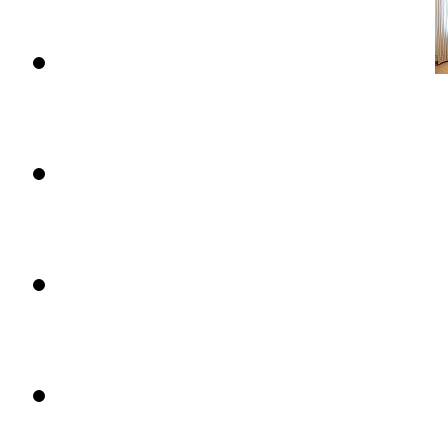
Апартаменты Maians..
Цена: 119 евро.
Апартаменты Bell Lloc
Цена: 119 евро.
Апартаменты Nàpols
Цена: 104 евро.
Апартаменты Casa Batlló