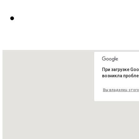
Цена: 105 евро.
Апартаменты Teatre Grec II
Цена: 125 евро.
При загрузке Goo
возникла пробле
Вы владелец этого