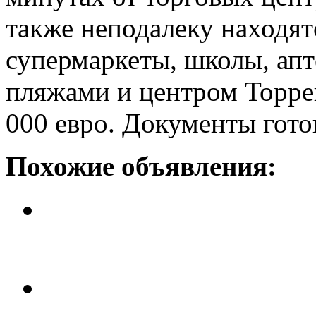
также неподалеку находя
супермаркеты, школы, апте
пляжами и центром Торрев
000 евро. Документы гото
Похожие объявления:
Бунгало в Торревьехе
Цена: 72 тыс. 600 евро.
Бунгало в Торревьехе