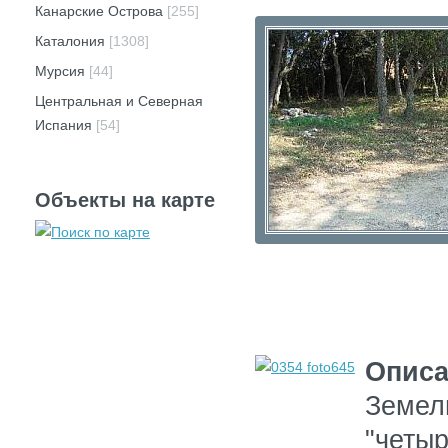
Канарские Острова
[255]
Каталония
[1308]
Мурсия
[44]
Центральная и Северная
Испания
[54]
Объекты на карте
Описа
Земель
"четыр