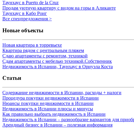
Таунхаус в Puerto de la Cruz
Продам уютную квартиру с видом на горы в Аликанте
Таунхаус в Кабо Роиг
Все спецпредложения >
Новые объекты
Новая квартира в торревьехе
Квартира рядом с центральным пляжем
Сдаю апартаменты с ремонтом, техникой
Сдам апартаменты с мебелью техникой.Собственник
Недвижимость в Испании, Таунхаус в Ориуэла Коста
Статьи
Содержание недвижимости в Испании, расходы + налоги
Процедура покупки недвижимости в Испании
Нюансы покупки недвижимости в Испании
Недвижимость в Испании плюсы и минусы
Как правильно выбрать недвижимость в Испании
Недвижимость в Испании – разнообразие вариантов для приоб
Арендный бизнес в Испании – полезная информация