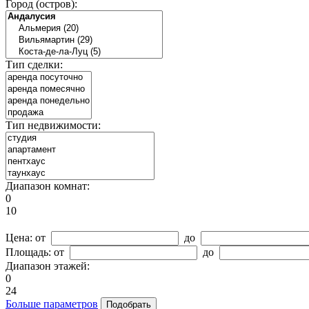
Город (остров):
Тип сделки:
Тип недвижимости:
Диапазон комнат:
0
10
Цена:
от
до
Площадь:
от
до
Диапазон этажей:
0
24
Больше параметров