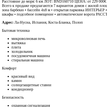
Расстояние до моря: 6 км ЛОТ: BND160710 ЦЕНА: от 229 000€ 
Всего к продаже предлагаются 7 вариантов домов с жилой площ
зона барбекю • бассейн 4х8 м • открытая парковка ИНТЕРЬЕР • 
шкафы • подсобное помещение • автоматические ворота РАСС
Адрес:
Ла-Нусиа, Испания, Коста-Бланка, Полоп
Бытовая техника
микроволновая печь
вытяжка
плита
холодильник
посудомоечная машина
стиральная машина
Комфорт
красивый вид
камин
солнцезащитные ставни
кондиционер
Безопасность
охранная сигнализация