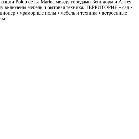
зации Polop de La Marina между городами Бенидорм и Алтея.
цену включены мебель и бытовая техника. ТЕРРИТОРИЯ • сад •
диционер • мраморные полы • мебель и техника • встроенные
 км