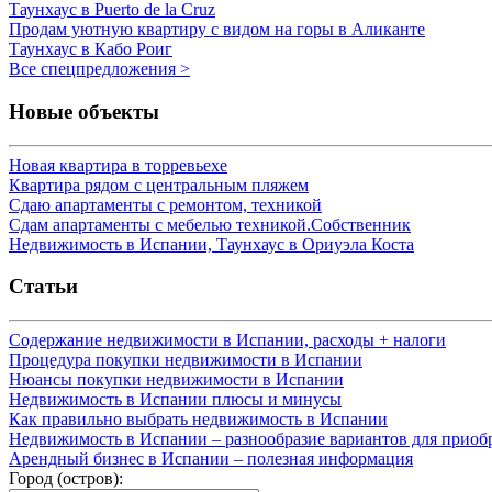
Таунхаус в Puerto de la Cruz
Продам уютную квартиру с видом на горы в Аликанте
Таунхаус в Кабо Роиг
Все спецпредложения >
Новые объекты
Новая квартира в торревьехе
Квартира рядом с центральным пляжем
Сдаю апартаменты с ремонтом, техникой
Сдам апартаменты с мебелью техникой.Собственник
Недвижимость в Испании, Таунхаус в Ориуэла Коста
Статьи
Содержание недвижимости в Испании, расходы + налоги
Процедура покупки недвижимости в Испании
Нюансы покупки недвижимости в Испании
Недвижимость в Испании плюсы и минусы
Как правильно выбрать недвижимость в Испании
Недвижимость в Испании – разнообразие вариантов для приоб
Арендный бизнес в Испании – полезная информация
Город (остров):