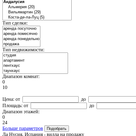
Тип сделки:
Тип недвижимости:
Диапазон комнат:
0
10
Цена:
от
до
Площадь:
от
до
Диапазон этажей:
0
24
Больше параметров
Ла Нусия, Испания - вилла на продажу