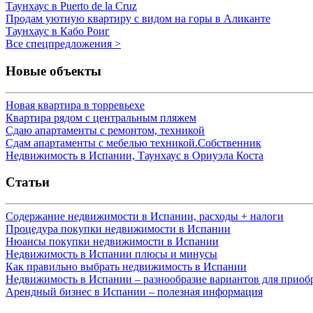
Таунхаус в Puerto de la Cruz
Продам уютную квартиру с видом на горы в Аликанте
Таунхаус в Кабо Роиг
Все спецпредложения >
Новые объекты
Новая квартира в торревьехе
Квартира рядом с центральным пляжем
Сдаю апартаменты с ремонтом, техникой
Сдам апартаменты с мебелью техникой.Собственник
Недвижимость в Испании, Таунхаус в Ориуэла Коста
Статьи
Содержание недвижимости в Испании, расходы + налоги
Процедура покупки недвижимости в Испании
Нюансы покупки недвижимости в Испании
Недвижимость в Испании плюсы и минусы
Как правильно выбрать недвижимость в Испании
Недвижимость в Испании – разнообразие вариантов для приоб
Арендный бизнес в Испании – полезная информация