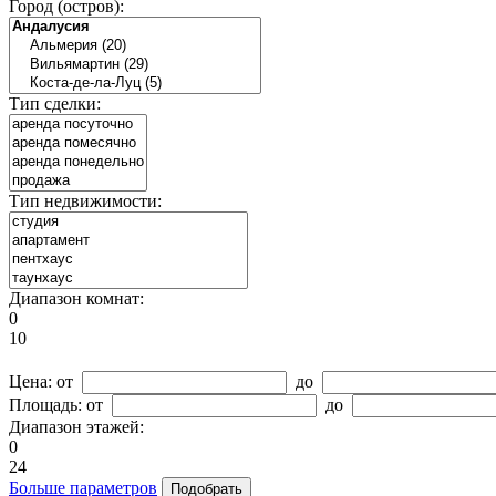
Город (остров):
Тип сделки:
Тип недвижимости:
Диапазон комнат:
0
10
Цена:
от
до
Площадь:
от
до
Диапазон этажей:
0
24
Больше параметров