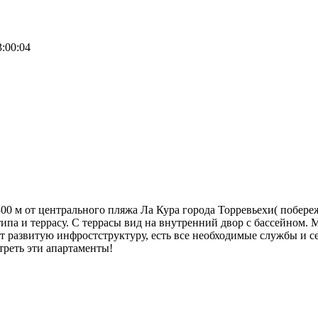
3:00:04
00 м от центрального пляжа Ла Кура города Торревьехи( побереж
ипа и террасу. С террасы вид на внутренний двор с бассейном.
ет развитую инфростструктуру, есть все необходимые службы и с
треть эти апартаменты!