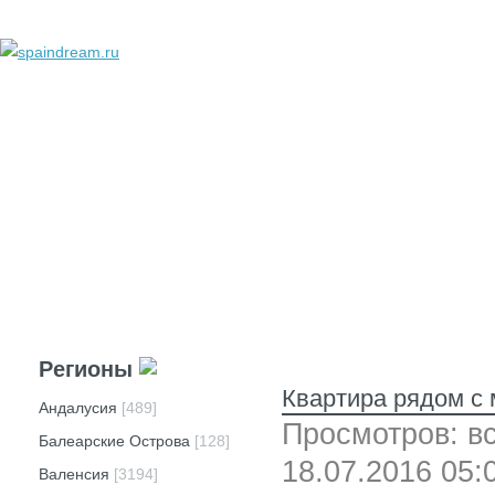
добавить объявление
личный кабинет
техподдержка
реклама
вопросы и ответы
Регионы
Квартира рядом с м
Андалусия
[489]
Просмотров: вс
Балеарские Острова
[128]
18.07.2016 05:
Валенсия
[3194]