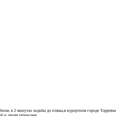
йном, в 2 минутах ходьбы до пляжа,в курортном городе Торревь
й и двумя террасами.