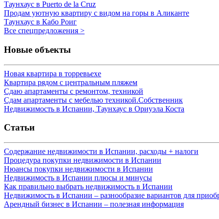
Таунхаус в Puerto de la Cruz
Продам уютную квартиру с видом на горы в Аликанте
Таунхаус в Кабо Роиг
Все спецпредложения >
Новые объекты
Новая квартира в торревьехе
Квартира рядом с центральным пляжем
Сдаю апартаменты с ремонтом, техникой
Сдам апартаменты с мебелью техникой.Собственник
Недвижимость в Испании, Таунхаус в Ориуэла Коста
Статьи
Содержание недвижимости в Испании, расходы + налоги
Процедура покупки недвижимости в Испании
Нюансы покупки недвижимости в Испании
Недвижимость в Испании плюсы и минусы
Как правильно выбрать недвижимость в Испании
Недвижимость в Испании – разнообразие вариантов для приоб
Арендный бизнес в Испании – полезная информация