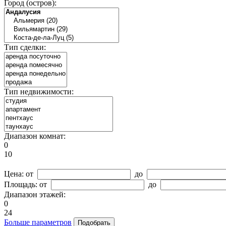
Город (остров):
Тип сделки:
Тип недвижимости:
Диапазон комнат:
0
10
Цена:
от
до
Площадь:
от
до
Диапазон этажей:
0
24
Больше параметров