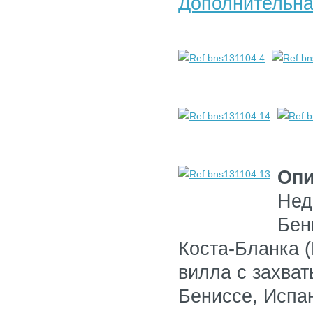
Дополнительна
Опи
Нед
Бен
Коста-Бланка 
вилла с захва
Бениссе, Испан