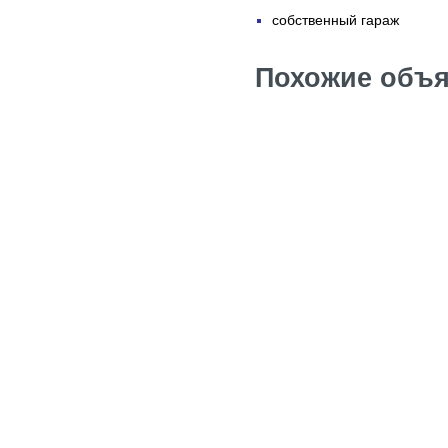
собственный гараж
Похожие объя
Вилла в Бенисе
Цена: 1 млн. 700
Вилла в Бенисе
Цена: 1 млн. 690
Вилла в Бенисе
Цена: 575 тыс. е
Вилла в Бенисе
Цена: 525 тыс. е