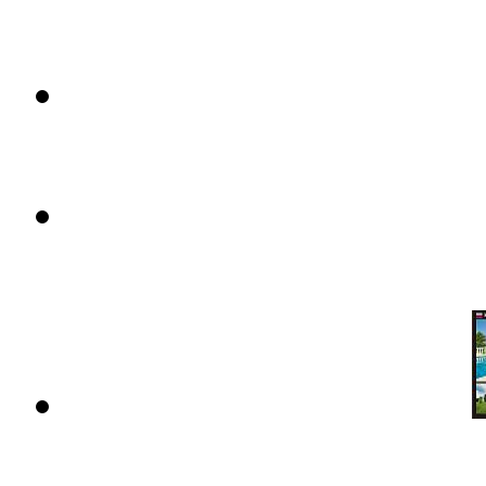
Шикарная вилла в Испании на 
Цена: 5 млн. 900 тыс. евро.
Особняк в Испании с мини-гол
Цена: 795 тыс. евро.
Шикарная усадьба в Испании с
Цена: 2 млн. 100 тыс. евро.
Купить элитную недвижимость
Цена: 3 млн. 300 тыс. евро.