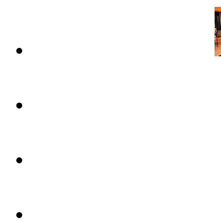
Продажа фантастического дома
Цена: 561 тыс. евро.
Замечательный дом с бассейно
Цена: 463 тыс. евро.
Таунхаус с видом на море и..
Цена: 330 тыс. евро.