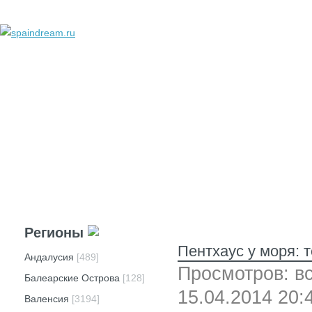
добавить объявление
личный кабинет
техподдержка
реклама
вопросы и ответы
Регионы
Пентхаус у моря: 
Андалусия
[489]
Просмотров: вс
Балеарские Острова
[128]
15.04.2014 20:
Валенсия
[3194]