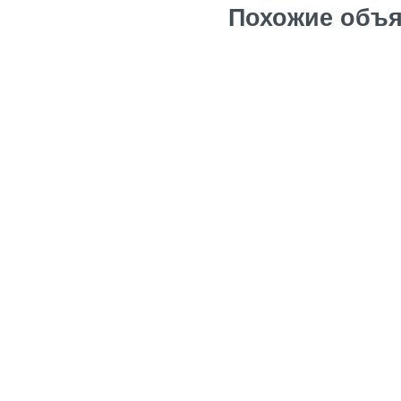
Похожие объя
Квартира в Тарр
Цена: 162 тыс. е
Квартира в Тарр
Цена: 160 тыс. е
Квартира в Тарр
Цена: 160 тыс. е
продам квартир
Цена: 190 тыс. е
Квартира в Торт
Цена: 35 тыс. ев