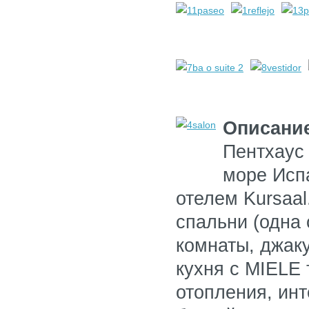
Описани
Пентхаус 
море Исп
отелем Kursaal
спальни (одна
комнаты, джак
кухня с MIELE
отопления, инт