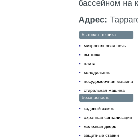
бассейном на 
Адрес:
Тарраго
Бытовая техника
микроволновая печь
вытяжка
плита
холодильник
посудомоечная машина
стиральная машина
Безопасность
кодовый замок
охранная сигнализация
железная дверь
защитные ставни