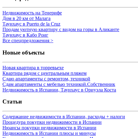
Недвижимость на Тенерифе
Дом в 20 км от Малага
Таунхаус в Puerto de la Cruz
Продам уютную квартиру с видом на горы в Аликанте
Таунхаус в Кабо Роиг
Все спецпредложения >
Новые объекты
Новая квартира в торревьехе
Квартира рядом с центральным пляжем
Сдаю апартаменты с ремонтом, техникой
Сдам апартаменты с мебелью техникой.Собственник
Недвижимость в Испании, Таунхаус в Ориуэла Коста
Статьи
Содержание недвижимости в Испании, расходы + налоги
Процедура покупки недвижимости в Испании
Нюансы покупки недвижимости в Испании
Недвижимость в Испании плюсы и минусы