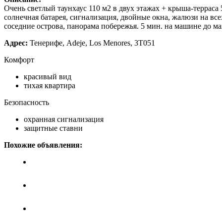
Очень светлый таунхаус 110 м2 в двух этажах + крыша-терраса 5
солнечная батарея, сигнализация, двойные окна, жалюзи на вс
соседние острова, панорама побережья. 5 мин. на машине до ма
Адрес:
Тенерифе, Adeje, Los Menores, 3T051
Комфорт
красивый вид
тихая квартира
Безопасность
охранная сигнализация
защитные ставни
Похожие объявления:
Дуплекс с 3 спальнями в Costa..
Цена: 175 тыс. евро.
Таунхаус с 3 спальнями - Torviscas..
Цена: 165 тыс. евро.
Таунхаус с 2 спальнями в Chayofa