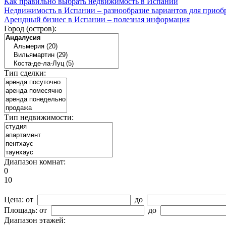
Как правильно выбрать недвижимость в Испании
Недвижимость в Испании – разнообразие вариантов для приоб
Арендный бизнес в Испании – полезная информация
Город (остров):
Тип сделки:
Тип недвижимости:
Диапазон комнат:
0
10
Цена:
от
до
Площадь:
от
до
Диапазон этажей: