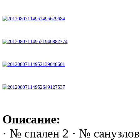
Описание:
· № спален 2 · № санузло