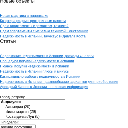
Новые объекты
Новая квартира в торревьехе
Квартира рядом с центральным пляжем
Сдаю апартаменты с ремонтом, техникой
Сдам апартаменты с мебелью техникой.Собственник
Недвижимость в Испании, Таунхаус в Ориуэла Коста
Статьи
Содержание недвижимости в Испании, расходы + налоги
Процедура покупки недвижимости в Испании
Нюансы покупки недвижимости в Испании
Недвижимость в Испании плюсы и минусы
Как правильно выбрать недвижимость в Испании
Недвижимость в Испании – разнообразие вариантов для приобретения
Арендный бизнес в Испании – полезная информация
Город (остров):
Тип сделки: