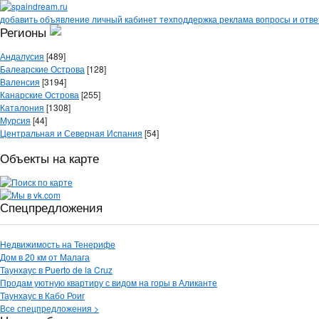
добавить объявление
личный кабинет
техподдержка
реклама
вопросы и отв
Регионы
Андалусия
[489]
Балеарские Острова
[128]
Валенсия
[3194]
Канарские Острова
[255]
Каталония
[1308]
Мурсия
[44]
Центральная и Северная Испания
[54]
Объекты на карте
Спецпредложения
Недвижимость на Тенерифе
Дом в 20 км от Малага
Таунхаус в Puerto de la Cruz
Продам уютную квартиру с видом на горы в Аликанте
Таунхаус в Кабо Роиг
Все спецпредложения >