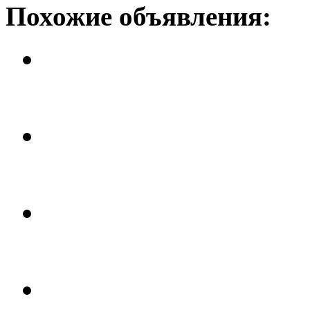
Похожие объявления:
Вилла в Хавее
Цена: 1 млн. 250 тыс. евро.
Вилла в Хавее
Цена: 1 млн. 100 тыс. евро.
Вилла в Хавее
Цена: 1 млн. евро.